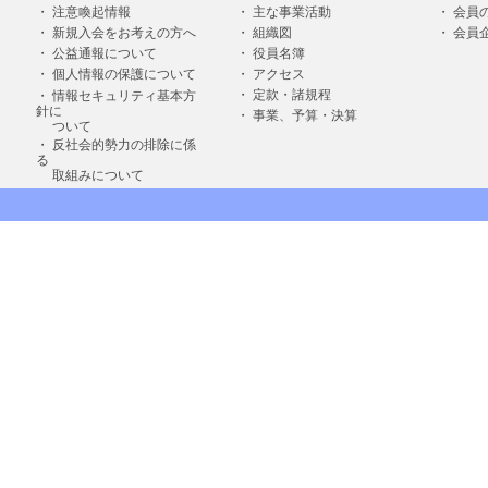
・
注意喚起情報
・
主な事業活動
・
会員
・
新規入会をお考えの方へ
・
組織図
・
会員
・
公益通報について
・
役員名簿
・
個人情報の保護について
・
アクセス
・
定款・諸規程
・ 情報セキュリティ基本方
針に
・
事業、予算・決算
ついて
・ 反社会的勢力の排除に係
る
取組みについて