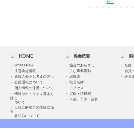
た。
・
What's New
・
協会のあらまし
・
名簿
・
注意喚起情報
・
主な事業活動
・
会員
・
新規入会をお考えの方へ
・
組織図
・
会員
・
公益通報について
・
役員名簿
・
個人情報の保護について
・
アクセス
・
定款・諸規程
・ 情報セキュリティ基本方
針に
・
事業、予算・決算
ついて
・ 反社会的勢力の排除に係
る
取組みについて